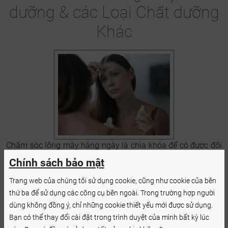
dưỡng & các Loại Chất dưỡng
Khác
Chăm sóc lông mày hàng ngày là chìa khóa để có được đôi
lông mày đẹp và chúng ta có thể làm được rất nhiều điều.
Chính sách bảo mật
Hãy đọc tiếp và tìm hiểu những lời khuyên để có được
Trang web của chúng tôi sử dụng cookie, cũng như cookie của bên
những vòm lông mày đáng yêu nhất và giữ cho sợi lông
thứ ba để sử dụng các công cụ bên ngoài. Trong trường hợp người
mày luôn chắc khỏe.
dùng không đồng ý, chỉ những cookie thiết yếu mới được sử dụng.
Bạn có thể thay đổi cài đặt trong trình duyệt của mình bất kỳ lúc
Xem bài viết