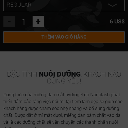
REGULAR
REGULAR
-
+
6 US$
MINI
THÊM VÀO GIỎ HÀNG
ĐẶC TÍNH
NUÔI DƯỠNG
, KHÁCH NÀO
CŨNG YÊU!
Công thức của miếng dán mắt hydrogel do Nanolash phát
triển đảm bảo rằng việc nối mi tại tiệm làm đẹp sẽ giúp cho
khách hàng được chăm sóc nhẹ nhàng và bổ sung dưỡng
chất. Được đặt ở mí mắt dưới, miếng dán bám chặt vào da
và là các dưỡng chất sẽ vận chuyển các thành phần nuôi