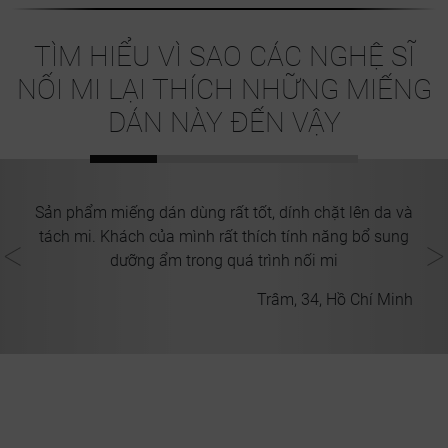
TÌM HIỂU VÌ SAO CÁC NGHỆ SĨ
NỐI MI LẠI THÍCH NHỮNG MIẾNG
DÁN NÀY ĐẾN VẬY
Sản phẩm miếng dán dùng rất tốt, dính chặt lên da và
ắt
t
tách mi. Khách của mình rất thích tính năng bổ sung
mi
dưỡng ẩm trong quá trình nối mi
ang
Trâm, 34, Hồ Chí Minh