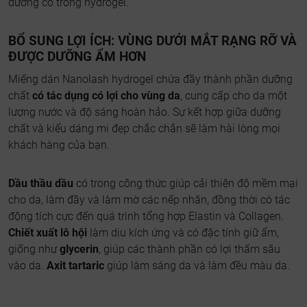
dưỡng có trong hydrogel.
BỔ SUNG LỢI ÍCH: VÙNG DƯỚI MẮT RẠNG RỠ VÀ
ĐƯỢC DƯỠNG ẨM HƠN
Miếng dán Nanolash hydrogel chứa đầy thành phần dưỡng
chất
có tác dụng có lợi cho vùng da
, cung cấp cho da một
lượng nước và độ sáng hoàn hảo. Sự kết hợp giữa dưỡng
chất và kiểu dáng mi đẹp chắc chắn sẽ làm hài lòng mọi
khách hàng của bạn.
Dầu thầu dầu
có trong công thức giúp cải thiện độ mềm mại
cho da, làm đầy và làm mờ các nếp nhăn, đồng thời có tác
động tích cực đến quá trình tổng hợp Elastin và Collagen.
Chiết xuất lô hội
làm dịu kích ứng và có đặc tính giữ ẩm,
giống như
glycerin
, giúp các thành phần có lợi thấm sâu
vào da.
Axit tartaric
giúp làm sáng da và làm đều màu da.