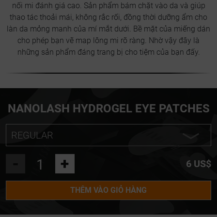
nối mi đánh giá cao. Sản phẩm bám chặt vào da và giúp
thao tác thoải mái, không rắc rối, đồng thời dưỡng ẩm cho
làn da mỏng manh của mí mắt dưới. Bề mặt của miếng dán
cho phép bạn vẽ map lông mi rõ ràng. Nhờ vậy đây là
những sản phẩm đáng trang bị cho tiệm của bạn đấy.
NANOLASH HYDROGEL EYE PATCHES
REGULAR
REGULAR
-
+
6 US$
MINI
THÊM VÀO GIỎ HÀNG