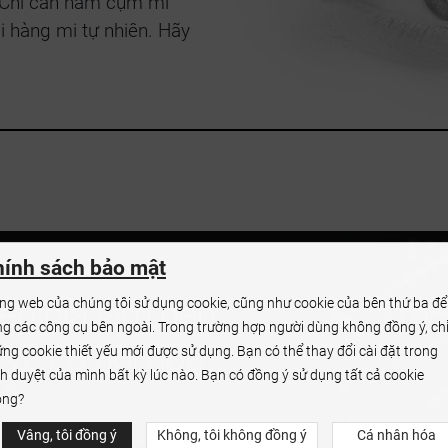
y. Chỉ cần nắm cụm mi
i hàng mi tự nhiên. Hãy
ính sách bảo mật
ên gia làm đẹp
ng web của chúng tôi sử dụng cookie, cũng như cookie của bên thứ ba để
g các công cụ bên ngoài. Trong trường hợp người dùng không đồng ý, ch
 về cơ hội hợp
ng cookie thiết yếu mới được sử dụng. Bạn có thể thay đổi cài đặt trong
nh duyệt của mình bất kỳ lúc nào. Bạn có đồng ý sử dụng tất cả cookie
c?
ông?
Vâng, tôi đồng ý
Không, tôi không đồng ý
Cá nhân hóa