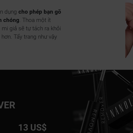
ên dụng
cho phép bạn gõ
nh chóng
. Thoa một ít
 mi giả sẽ tự tách ra khỏi
 hơn. Tẩy trang như vậy
VER
13 US$