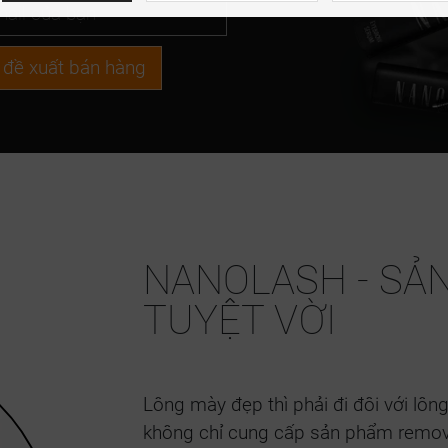
 đề xuất bán hàng
NANOLASH - SẢ
TUYỆT VỜI
Lông mày đẹp thì phải đi đôi với lô
không chỉ cung cấp sản phẩm remove