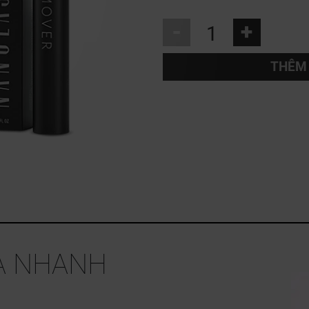
-
+
THÊM 
À NHANH