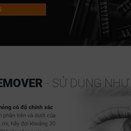
G
REMOVER
- SỬ DỤNG NHƯ
mỏng có độ chính xác
 phần trên và dưới của
g mi, hãy đợi khoảng 30