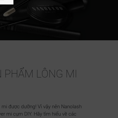
N PHẨM LÔNG MI
ng mi được dưỡng! Vì vậy nên Nanolash
r mi cụm DIY. Hãy tìm hiểu về các