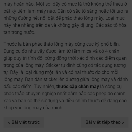
mày hoàn hảo. Một sợi dây có mực là thứ không thể thiếu ở
bất kỳ tiệm làm mày nào. Cần có sắc tố sáng hoặc tối tạo ra
những đường nét nổi bật để phác thảo lông mày. Loại mực
này nhẹ nhàng trên da và không gây dị ứng. Các sắc tố hòa
tan trong nước.
Thước la bàn phác thảo lông mày cũng cực kỳ phổ biến.
Dụng cụ đo như vậy được làm từ tấm mica và có 4 chân
giúp duy trì tính đối xứng đồng thời xác định các điểm quan
trọng của lông mày. Sticker tự dính cũng có tác dụng tương
tự. Đây là loại dùng một lần và có hai thước đo cho mỗi
lông mày. Bạn dán sticker lên đường giữa lông mày và đánh
dấu các điểm. Tuy nhiên,
thước cặp chân mày
là công cụ
phác thảo chuyên nghiệp nhất đảm bảo các phép đo chính
xác và bạn có thể sử dụng và điều chỉnh thước dễ dàng cho
khớp với lông mày của mình.
Bài viết trước
Bài viết tiếp theo