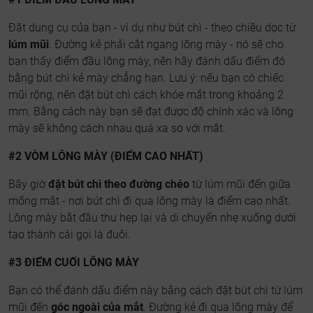
Đặt dụng cụ của bạn - ví dụ như bút chì - theo chiều dọc từ
lúm mũi
. Đường kẻ phải cắt ngang lông mày - nó sẽ cho
bạn thấy điểm đầu lông mày, nên hãy đánh dấu điểm đó
bằng bút chì kẻ mày chẳng hạn. Lưu ý: nếu bạn có chiếc
mũi rộng, nên đặt bút chì cách khóe mắt trong khoảng 2
mm. Bằng cách này bạn sẽ đạt được độ chính xác và lông
mày sẽ không cách nhau quá xa so với mắt.
#2 VÒM LÔNG MÀY (ĐIỂM CAO NHẤT)
Bây giờ
đặt bút chì theo đường chéo
từ lúm mũi đến giữa
mống mắt - nơi bút chì đi qua lông mày là điểm cao nhất.
Lông mày bắt đầu thu hẹp lại và di chuyển nhẹ xuống dưới
tạo thành cái gọi là đuôi.
#3 ĐIỂM CUỐI LÔNG MÀY
Bạn có thể đánh dấu điểm này bằng cách đặt bút chì từ lúm
mũi đến
góc ngoài của mắt
. Đường kẻ đi qua lông mày để