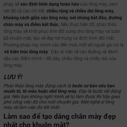
pháp sẽ
xác định hình dạng hoàn hảo
của lông mày, xem
xét tất cả các chi tiết:
chiều rộng và chiều dài lông mày,
khoảng cách giữa các lông mày, nơi chúng bắt đầu, đường
chân mày và điểm kết thúc
. Nếu thực hiện tốt, phác thảo
lông mày sẽ khôi phục tính đối xứng cho lông mày và toàn
bộ khuôn mặt, tạo vẻ đẹp trẻ trung và định hình đôi mắt.
Phương pháp này chính xác đến mức một số người gọi nó là
'
vẽ kiến trúc lông mày
'. Đây là việc vẽ các đường và đánh
dấu các điểm chính - độ dày, chiều rộng và chiều dài của
lông mày.
LƯU Ý!
Phác thảo lông mày đúng cách là
bước cơ bản nếu bạn
muốn tô, tô màu hoặc nhổ lông mày
. Đây là bước rất đáng
giá. Nếu bạn không nghĩ mình sẽ tự làm được thì hãy giao
phó công việc đó cho một chuyên gia. Một nghệ sĩ lông
mày sẽ làm việc đó tốt nhất.
Làm sao để tạo dáng chân mày đẹp
nhất cho khuôn mặt?