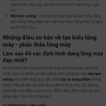
vòm nhọn. Như vậy sẽ làm cho khuôn mặt trông ngắn
hơn.
Mặt kim cương
- hình dạng lông mày sẽ làm cho vầng
trán rộng trông hẹp hơn, nên hãy chọn lông mày có góc
cạnh mềm mại.
Những điều cơ bản về tạo kiểu lông
mày - phác thảo lông mày
Làm sao để xác định hình dạng lông mày
đẹp nhất?
Vẽ và đánh dấu ba đường thẳng là phương pháp phổ biến
nhất. Bạn có thể thực hiện bằng cách sử dụng một
cây que
mỏng
(như xiên thức ăn), đầu một
cây cọ trang điểm
mỏng
hoặc một sợi dây chuyên dụng để kẻ lông mày. Ba đường
đánh dấu ba điểm quan trọng: điểm đầu, điểm cuối và vòm
lông mày. Cách làm thế nào?
#1 ĐIỂM ĐẦU LÔNG MÀY