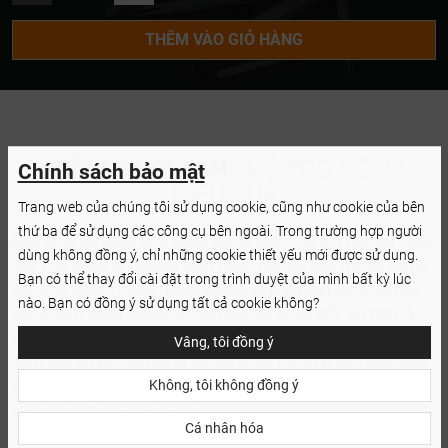
L SHAPE
THÊM VÀO GIỎ HÀNG
CURVED
NHÍP NANOLASH
- HỖ TRỢ NỐI MI
Chính sách bảo mật
HIỆU QUẢ
Trang web của chúng tôi sử dụng cookie, cũng như cookie của bên
thứ ba để sử dụng các công cụ bên ngoài. Trong trường hợp người
Đầu nhíp đã được uốn cong thành hình chữ L ở góc 40°. Góc
dùng không đồng ý, chỉ những cookie thiết yếu mới được sử dụng.
này cho phép di chuyển nhíp thoải mái để gắn mi giả chính
Bạn có thể thay đổi cài đặt trong trình duyệt của mình bất kỳ lúc
xác cho khách hàng.
Thép không gỉ linh hoạt
đảm bảo sử
nào. Bạn có đồng ý sử dụng tất cả cookie không?
dụng nhíp
thoải mái
cho mọi phương pháp nối. Dù bạn là
thợ mi chuyên nghiệp hay người mới bắt đầu, những chiếc
Vâng, tôi đồng ý
nhíp này chắc chắn sẽ là sự lựa chọn tốt nhất cho bạn. Hãy
thử dùng nhíp ngay hôm nay và trải nghiệm hiệu quả công
Không, tôi không đồng ý
việc cao hơn thật dễ dàng.
Cá nhân hóa