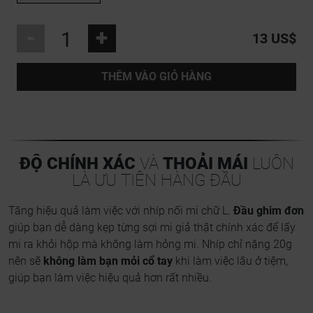
-
+
13 US$
THÊM VÀO GIỎ HÀNG
ĐỘ CHÍNH XÁC
VÀ
THOẢI MÁI
LUÔN
LÀ ƯU TIÊN HÀNG ĐẦU
Tăng hiệu quả làm việc với nhíp nối mi chữ L.
Đầu ghim đơn
giúp bạn dễ dàng kẹp từng sợi mi giả thật chính xác để lấy
mi ra khỏi hộp mà không làm hỏng mi. Nhíp chỉ nặng 20g
nên sẽ
không làm bạn mỏi cổ tay
khi làm việc lâu ở tiệm,
giúp bạn làm việc hiệu quả hơn rất nhiều.