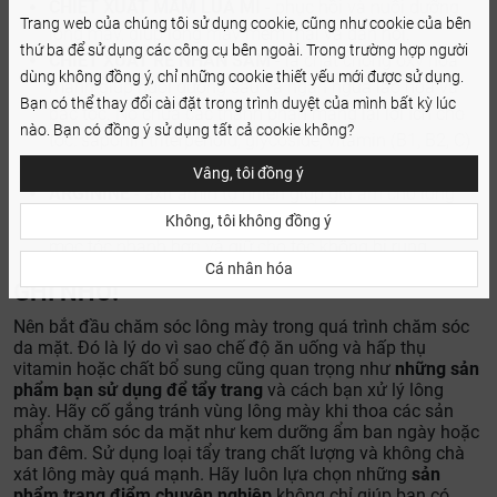
CHIẾT XUẤT MẦM LÚA MÌ
- phục hồi và nuôi dưỡng
Trang web của chúng tôi sử dụng cookie, cũng như cookie của bên
lông mày, giúp lông mày mềm mại và đàn hồi.
thứ ba để sử dụng các công cụ bên ngoài. Trong trường hợp người
CHIẾT XUẤT RỄ NHÂN SÂM
- là chất chống oxy hóa
dùng không đồng ý, chỉ những cookie thiết yếu mới được sử dụng.
mạnh giúp nuôi dưỡng sâu và ngăn ngừa lão hóa và
Bạn có thể thay đổi cài đặt trong trình duyệt của mình bất kỳ lúc
bạc tóc. Nó chứa các thành phần mang lại lợi ích cho
nào. Bạn có đồng ý sử dụng tất cả cookie không?
tóc: saponin triterpenoid, glycoside, vitamin (B1, B2, C)
và axit amin.
Vâng, tôi đồng ý
ARGININE
- axit amin tự nhiên giúp giữ ẩm cho lông
mày, khuyến khích hấp thụ chất dinh dưỡng, kích thích
Không, tôi không đồng ý
mọc tóc nhanh hơn và giữ cho tóc không bị rụng.
Cá nhân hóa
GHI NHỚ!
Nên bắt đầu chăm sóc lông mày trong quá trình chăm sóc
da mặt. Đó là lý do vì sao chế độ ăn uống và hấp thụ
vitamin hoặc chất bổ sung cũng quan trọng như
những sản
phẩm bạn sử dụng để tẩy trang
và cách bạn xử lý lông
mày. Hãy cố gắng tránh vùng lông mày khi thoa các sản
phẩm chăm sóc da mặt như kem dưỡng ẩm ban ngày hoặc
ban đêm. Sử dụng loại tẩy trang chất lượng và không chà
xát lông mày quá mạnh. Hãy luôn lựa chọn những
sản
phẩm trang điểm chuyên nghiệp
không chỉ giúp bạn có