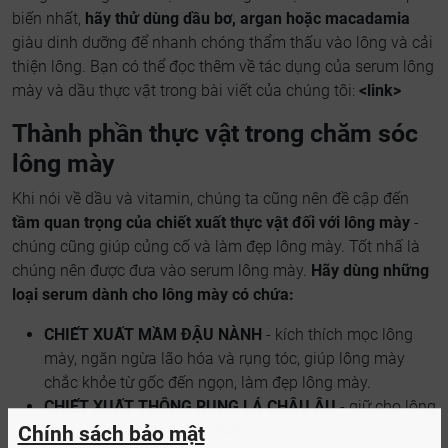
biến nhất,
hãy thử dùng dầu bơ, argan hoặc macadamia
giàu dinh dưỡng để nhanh chóng thẩm thấu vào lông và cải
thiện lông. Bạn có thể đọc thêm về tác dụng của serum lông
mày và dầu thực vật trong bài viết của chúng tôi:
<link>
Thành phần thực vật trong chăm sóc
lông mày
Khi nói về dầu và vitamin, chúng ta cũng nên đề cập đến
tầm quan trọng của chiết xuất thực vật đối với lông mày
-
chúng cũng giúp củng cố và làm đẹp lông mày. Tốt nhấ là
chúng nên được đưa vào serum lông mày.
Hãy dùng những
loại serum dành cho lông mày có chứa:
CHIẾT XUẤT MẦM ĐẬU NÀNH
- kích thích mọc lông
mày, ngăn ngừa lão hóa và rụng tóc, giúp lông mày
chắc khỏe từ gốc đến ngọn, làm đẹp lông mày.
CHIẾT XUẤT THÔNG RỤNG LÁ CHÂU ÂU
- giữ cho lông
mày không bị rụng quá nhiều.
Chính sách bảo mật