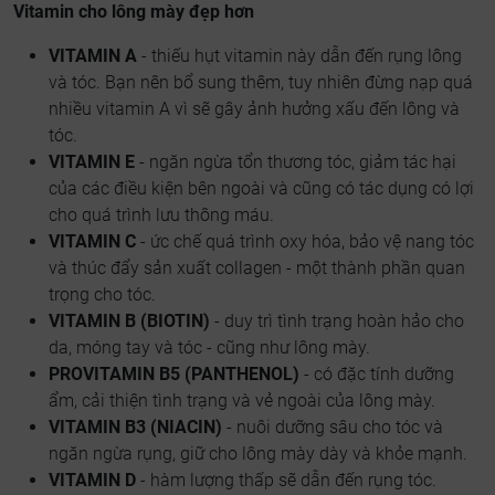
Vitamin cho lông mày đẹp hơn
VITAMIN A
- thiếu hụt vitamin này dẫn đến rụng lông
và tóc. Bạn nên bổ sung thêm, tuy nhiên đừng nạp quá
nhiều vitamin A vì sẽ gây ảnh hưởng xấu đến lông và
tóc.
VITAMIN E
- ngăn ngừa tổn thương tóc, giảm tác hại
của các điều kiện bên ngoài và cũng có tác dụng có lợi
cho quá trình lưu thông máu.
VITAMIN C
- ức chế quá trình oxy hóa, bảo vệ nang tóc
và thúc đẩy sản xuất collagen - một thành phần quan
trọng cho tóc.
VITAMIN B (BIOTIN)
- duy trì tình trạng hoàn hảo cho
da, móng tay và tóc - cũng như lông mày.
PROVITAMIN B5 (PANTHENOL)
- có đặc tính dưỡng
ẩm, cải thiện tình trạng và vẻ ngoài của lông mày.
VITAMIN B3 (NIACIN)
- nuôi dưỡng sâu cho tóc và
ngăn ngừa rụng, giữ cho lông mày dày và khỏe mạnh.
VITAMIN D
- hàm lượng thấp sẽ dẫn đến rụng tóc.