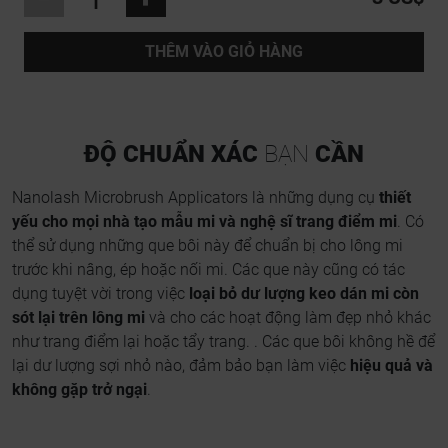
THÊM VÀO GIỎ HÀNG
ĐỘ CHUẨN XÁC
BẠN
CẦN
Nanolash Microbrush Applicators là những dụng cụ
thiết
yếu cho mọi nhà tạo mẫu mi và nghệ sĩ trang điểm mi
. Có
thể sử dụng những que bôi này để chuẩn bị cho lông mi
trước khi nâng, ép hoặc nối mi. Các que này cũng có tác
dụng tuyệt vời trong việc
loại bỏ dư lượng keo dán mi còn
sót lại trên lông mi
và cho các hoạt động làm đẹp nhỏ khác
như trang điểm lại hoặc tẩy trang.
. Các que bôi không hề để
lại dư lượng sợi nhỏ nào, đảm bảo bạn làm việc
hiệu quả và
không gặp trở ngại
.