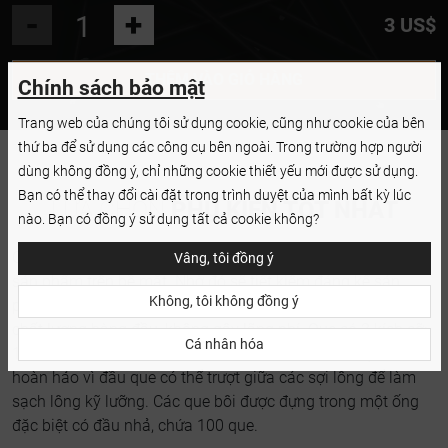
MICROBRUSH APPLICATORS 1.5 MM
-
+
3 US$
MICROBRUSH APPLICATORS 2.0 MM
THÊM VÀO GIỎ HÀNG
Chính sách bảo mật
MICROBRUSH APPLICATORS 2.5 MM
Trang web của chúng tôi sử dụng cookie, cũng như cookie của bên
thứ ba để sử dụng các công cụ bên ngoài. Trong trường hợp người
dùng không đồng ý, chỉ những cookie thiết yếu mới được sử dụng.
Bạn có thể thay đổi cài đặt trong trình duyệt của mình bất kỳ lúc
LỰA CHỌN
PHỤ KIỆN TỐT NHẤT
nào. Bạn có đồng ý sử dụng tất cả cookie không?
Các que bôi mi không xơ
không hấp thụ sản phẩm
mà giữ
Vâng, tôi đồng ý
sản phẩm trên bề mặt. Nhờ đó sẽ tiết kiệm đáng kể sản
Không, tôi không đồng ý
phẩm và chất lỏng, vì đầu các que này làm bằng vật liệu
chất lượng hàng đầu, không gây lãng phí. Que có 3 kích cỡ:
Cá nhân hóa
1,5 mm, 2 mm và 2,5 mm, đảm bảo làm việc hiệu quả và
hoàn hảo vì đầu que có thể trượt giữa các sợi lông để làm
sạch lông kỹ lưỡng. Các que bôi được đựng trong một ống
đặc biệt có đầu nhả, chứa 100 que.