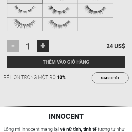
-
+
24 US$
THÊM VÀO GIỎ HÀNG
RẺ HƠN TRONG MỘT BỘ
10%
XEM CHI TIẾT
INNOCENT
Lông mi Innocent mang lại
vẻ nữ tính, tinh tế
tương tự như