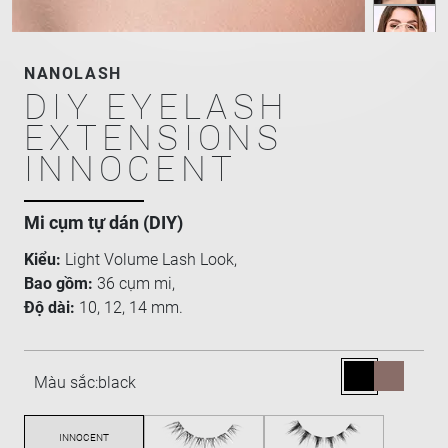
NANOLASH
DIY EYELASH
EXTENSIONS
INNOCENT
Mi cụm tự dán (DIY)
Kiểu:
Light Volume Lash Look,
Bao gồm:
36 cụm mi,
Độ dài:
10, 12, 14 mm.
Màu sắc:
black