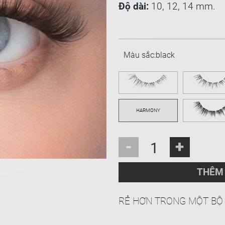
Độ dài:
10, 12, 14 mm.
Màu sắc:
black
-
+
THÊM 
RẺ HƠN TRONG MỘT B