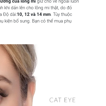
cường của lông mi
giữ cho vẻ ngoài luôn
h khi dán lên cho lông mi thật, do đó
a Độ dài:
10, 12 và 14 mm
. Tùy thuộc
hụ kiện bổ sung. Bạn có thể mua phụ