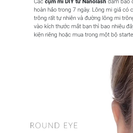
Các
cụm mi DIY từ Nanolash
đảm bảo ch
hoàn hảo trong 7 ngày. Lông mi giả có 
trông rất tự nhiên và đường lông mi tr
vào kích thước mắt bạn thì bao nhiêu đ
kiện riêng hoặc mua trong một bộ starter