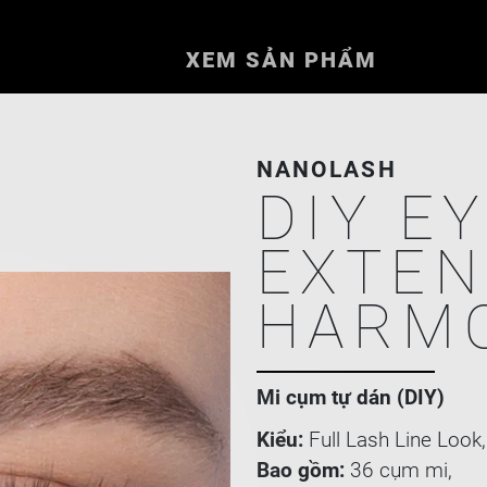
XEM SẢN PHẨM
NANOLASH
DIY E
EXTEN
HARM
Mi cụm tự dán (DIY)
Kiểu:
Full Lash Line Look,
Bao gồm:
36 cụm mi,