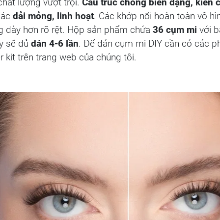
ất lượng vượt trội.
Cấu trúc chống biến dạng, kiên 
các
dải mỏng, linh hoạt
. Các khớp nối hoàn toàn vô hìn
ông dày hơn rõ rệt. Hộp sản phẩm chứa
36 cụm mi
với b
ây sẽ đủ
dán 4-6 lần
. Để dán cụm mi DIY cần có các p
 kit trên trang web của chúng tôi.