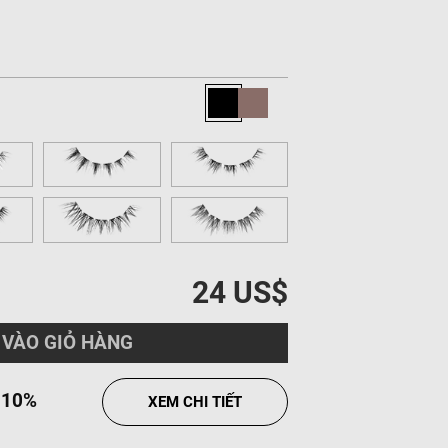
24 US$
VÀO GIỎ HÀNG
Ộ
10%
XEM CHI TIẾT